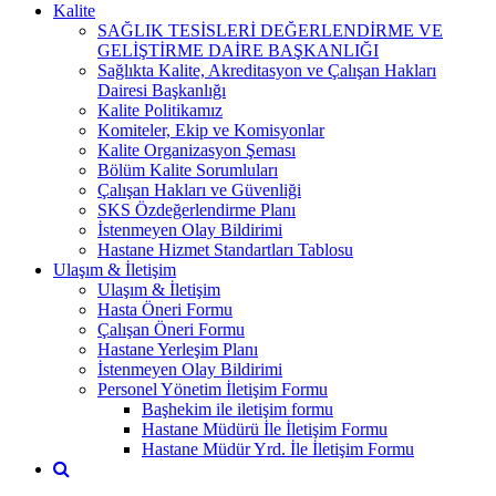
Kalite
SAĞLIK TESİSLERİ DEĞERLENDİRME VE
GELİŞTİRME DAİRE BAŞKANLIĞI
Sağlıkta Kalite, Akreditasyon ve Çalışan Hakları
Dairesi Başkanlığı
Kalite Politikamız
Komiteler, Ekip ve Komisyonlar
Kalite Organizasyon Şeması
Bölüm Kalite Sorumluları
Çalışan Hakları ve Güvenliği
SKS Özdeğerlendirme Planı
İstenmeyen Olay Bildirimi
Hastane Hizmet Standartları Tablosu
Ulaşım & İletişim
Ulaşım & İletişim
Hasta Öneri Formu
Çalışan Öneri Formu
Hastane Yerleşim Planı
İstenmeyen Olay Bildirimi
Personel Yönetim İletişim Formu
Başhekim ile iletişim formu
Hastane Müdürü İle İletişim Formu
Hastane Müdür Yrd. İle İletişim Formu