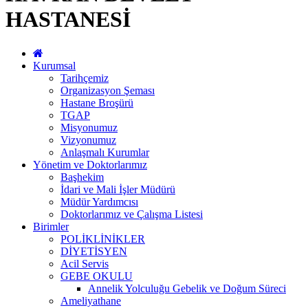
HASTANESİ
Kurumsal
Tarihçemiz
Organizasyon Şeması
Hastane Broşürü
TGAP
Misyonumuz
Vizyonumuz
Anlaşmalı Kurumlar
Yönetim ve Doktorlarımız
Başhekim
İdari ve Mali İşler Müdürü
Müdür Yardımcısı
Doktorlarımız ve Çalışma Listesi
Birimler
POLİKLİNİKLER
DİYETİSYEN
Acil Servis
GEBE OKULU
Annelik Yolculuğu Gebelik ve Doğum Süreci
Ameliyathane