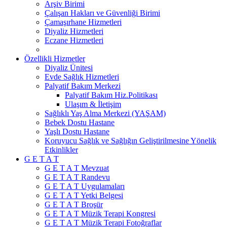
Arşiv Birimi
Çalışan Hakları ve Güvenliği Birimi
Çamaşırhane Hizmetleri
Diyaliz Hizmetleri
Eczane Hizmetleri
Özellikli Hizmetler
Diyaliz Ünitesi
Evde Sağlık Hizmetleri
Palyatif Bakım Merkezi
Palyatif Bakım Hiz.Politikası
Ulaşım & İletişim
Sağlıklı Yaş Alma Merkezi (YAŞAM)
Bebek Dostu Hastane
Yaşlı Dostu Hastane
Koruyucu Sağlık ve Sağlığın Geliştirilmesine Yönelik
Etkinlikler
G E T A T
G E T A T Mevzuat
G E T A T Randevu
G E T A T Uygulamaları
G E T A T Yetki Belgesi
G E T A T Broşür
G E T A T Müzik Terapi Kongresi
G E T A T Müzik Terapi Fotoğraflar