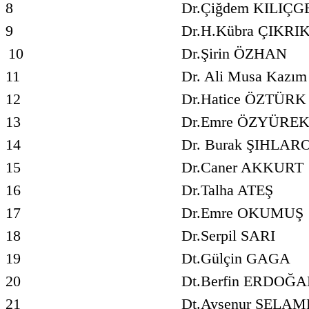
8
Dr.Çiğdem KILIÇG
9
Dr.H.Kübra ÇIKR
10
Dr.Şirin ÖZHAN
11
Dr. Ali Musa Kazı
12
Dr.Hatice ÖZTÜRK
13
Dr.Emre ÖZYÜRE
14
Dr. Burak ŞIHLA
15
Dr.Caner AKKURT
16
Dr.Talha ATEŞ
17
Dr.Emre OKUMUŞ
18
Dr.Serpil SARI
19
Dt.Gülçin GAGA
20
Dt.Berfin ERDOĞ
21
Dt.Ayşenur SELAM