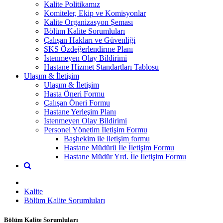
Kalite Politikamız
Komiteler, Ekip ve Komisyonlar
Kalite Organizasyon Şeması
Bölüm Kalite Sorumluları
Çalışan Hakları ve Güvenliği
SKS Özdeğerlendirme Planı
İstenmeyen Olay Bildirimi
Hastane Hizmet Standartları Tablosu
Ulaşım & İletişim
Ulaşım & İletişim
Hasta Öneri Formu
Çalışan Öneri Formu
Hastane Yerleşim Planı
İstenmeyen Olay Bildirimi
Personel Yönetim İletişim Formu
Başhekim ile iletişim formu
Hastane Müdürü İle İletişim Formu
Hastane Müdür Yrd. İle İletişim Formu
Kalite
Bölüm Kalite Sorumluları
Bölüm Kalite Sorumluları