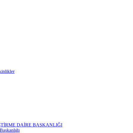
inlikler
ŞTİRME DAİRE BAŞKANLIĞI
 Başkanlığı