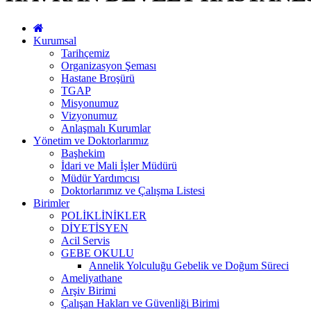
Kurumsal
Tarihçemiz
Organizasyon Şeması
Hastane Broşürü
TGAP
Misyonumuz
Vizyonumuz
Anlaşmalı Kurumlar
Yönetim ve Doktorlarımız
Başhekim
İdari ve Mali İşler Müdürü
Müdür Yardımcısı
Doktorlarımız ve Çalışma Listesi
Birimler
POLİKLİNİKLER
DİYETİSYEN
Acil Servis
GEBE OKULU
Annelik Yolculuğu Gebelik ve Doğum Süreci
Ameliyathane
Arşiv Birimi
Çalışan Hakları ve Güvenliği Birimi