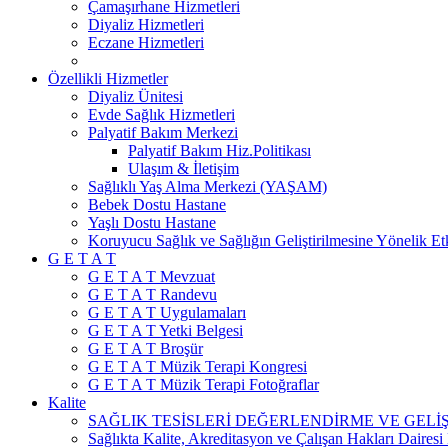
Çamaşırhane Hizmetleri
Diyaliz Hizmetleri
Eczane Hizmetleri
Özellikli Hizmetler
Diyaliz Ünitesi
Evde Sağlık Hizmetleri
Palyatif Bakım Merkezi
Palyatif Bakım Hiz.Politikası
Ulaşım & İletişim
Sağlıklı Yaş Alma Merkezi (YAŞAM)
Bebek Dostu Hastane
Yaşlı Dostu Hastane
Koruyucu Sağlık ve Sağlığın Geliştirilmesine Yönelik Etk
G E T A T
G E T A T Mevzuat
G E T A T Randevu
G E T A T Uygulamaları
G E T A T Yetki Belgesi
G E T A T Broşür
G E T A T Müzik Terapi Kongresi
G E T A T Müzik Terapi Fotoğraflar
Kalite
SAĞLIK TESİSLERİ DEĞERLENDİRME VE GELİ
Sağlıkta Kalite, Akreditasyon ve Çalışan Hakları Dairesi