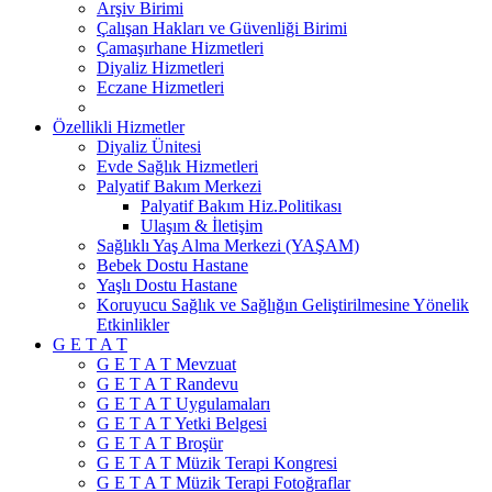
Arşiv Birimi
Çalışan Hakları ve Güvenliği Birimi
Çamaşırhane Hizmetleri
Diyaliz Hizmetleri
Eczane Hizmetleri
Özellikli Hizmetler
Diyaliz Ünitesi
Evde Sağlık Hizmetleri
Palyatif Bakım Merkezi
Palyatif Bakım Hiz.Politikası
Ulaşım & İletişim
Sağlıklı Yaş Alma Merkezi (YAŞAM)
Bebek Dostu Hastane
Yaşlı Dostu Hastane
Koruyucu Sağlık ve Sağlığın Geliştirilmesine Yönelik
Etkinlikler
G E T A T
G E T A T Mevzuat
G E T A T Randevu
G E T A T Uygulamaları
G E T A T Yetki Belgesi
G E T A T Broşür
G E T A T Müzik Terapi Kongresi
G E T A T Müzik Terapi Fotoğraflar