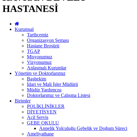
HASTANESİ
Kurumsal
Tarihçemiz
Organizasyon Şeması
Hastane Broşürü
TGAP
Misyonumuz
Vizyonumuz
Anlaşmalı Kurumlar
Yönetim ve Doktorlarımız
Başhekim
İdari ve Mali İşler Müdürü
Müdür Yardımcısı
Doktorlarımız ve Çalışma Listesi
Birimler
POLİKLİNİKLER
DİYETİSYEN
Acil Servis
GEBE OKULU
Annelik Yolculuğu Gebelik ve Doğum Süreci
Ameliyathane