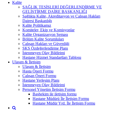
Kalite
SAĞLIK TESİSLERİ DEĞERLENDİRME VE
GELİŞTİRME DAİRE BAŞKANLIĞI
Sağlıkta Kalite, Akreditasyon ve Çalışan Hakları
Dairesi Başkanlığı
Kalite Politikamız
Komiteler, Ekip ve Komisyonlar
Kalite Organizasyon Şeması
Bölüm Kalite Sorumluları
Çalışan Hakları ve Güvenliği
SKS Özdeğerlendirme Planı
İstenmeyen Olay Bildirimi
Hastane Hizmet Standartları Tablosu
Ulaşım & İletişim
Ulaşım & İletişim
Hasta Öneri Formu
Çalışan Öneri Formu
Hastane Yerleşim Planı
İstenmeyen Olay Bildirimi
Personel Yönetim İletişim Formu
Başhekim ile iletişim formu
Hastane Müdürü İle İletişim Formu
Hastane Müdür Yrd. İle İletişim Formu