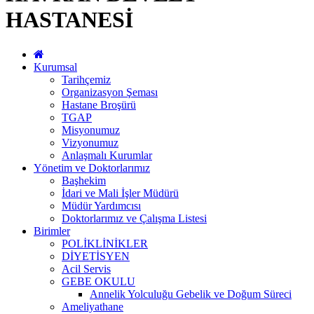
HASTANESİ
Kurumsal
Tarihçemiz
Organizasyon Şeması
Hastane Broşürü
TGAP
Misyonumuz
Vizyonumuz
Anlaşmalı Kurumlar
Yönetim ve Doktorlarımız
Başhekim
İdari ve Mali İşler Müdürü
Müdür Yardımcısı
Doktorlarımız ve Çalışma Listesi
Birimler
POLİKLİNİKLER
DİYETİSYEN
Acil Servis
GEBE OKULU
Annelik Yolculuğu Gebelik ve Doğum Süreci
Ameliyathane