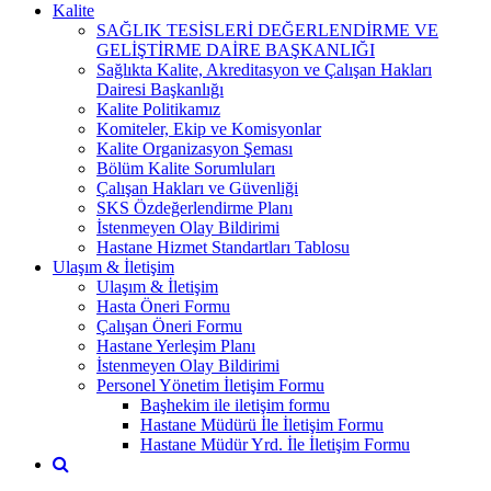
Kalite
SAĞLIK TESİSLERİ DEĞERLENDİRME VE
GELİŞTİRME DAİRE BAŞKANLIĞI
Sağlıkta Kalite, Akreditasyon ve Çalışan Hakları
Dairesi Başkanlığı
Kalite Politikamız
Komiteler, Ekip ve Komisyonlar
Kalite Organizasyon Şeması
Bölüm Kalite Sorumluları
Çalışan Hakları ve Güvenliği
SKS Özdeğerlendirme Planı
İstenmeyen Olay Bildirimi
Hastane Hizmet Standartları Tablosu
Ulaşım & İletişim
Ulaşım & İletişim
Hasta Öneri Formu
Çalışan Öneri Formu
Hastane Yerleşim Planı
İstenmeyen Olay Bildirimi
Personel Yönetim İletişim Formu
Başhekim ile iletişim formu
Hastane Müdürü İle İletişim Formu
Hastane Müdür Yrd. İle İletişim Formu