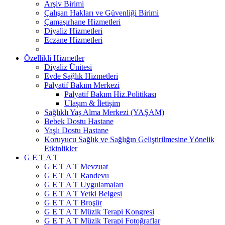
Arşiv Birimi
Çalışan Hakları ve Güvenliği Birimi
Çamaşırhane Hizmetleri
Diyaliz Hizmetleri
Eczane Hizmetleri
Özellikli Hizmetler
Diyaliz Ünitesi
Evde Sağlık Hizmetleri
Palyatif Bakım Merkezi
Palyatif Bakım Hiz.Politikası
Ulaşım & İletişim
Sağlıklı Yaş Alma Merkezi (YAŞAM)
Bebek Dostu Hastane
Yaşlı Dostu Hastane
Koruyucu Sağlık ve Sağlığın Geliştirilmesine Yönelik
Etkinlikler
G E T A T
G E T A T Mevzuat
G E T A T Randevu
G E T A T Uygulamaları
G E T A T Yetki Belgesi
G E T A T Broşür
G E T A T Müzik Terapi Kongresi
G E T A T Müzik Terapi Fotoğraflar